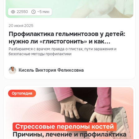
22550
~5 мин
20 июня 2025
Профилактика гельминтозов у детей:
нужно ли «глистогонить» и как
защититься без вреда?
Разбираемся с врачом: правда о глистах, пути заражения и
безопасные методы профилактики
Кисель Виктория Феликсовна
Ортопедия