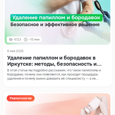
4723
~15 мин
6 мая 2026
Удаление папиллом и бородавок в
Иркутске: методы, безопасность и
уход после процедуры
В этой статье мы подробно расскажем, что такое папилломы и
бородавки, почему они появляются, как проходит процедура
удаления и почему важно доверить её специалисту — а не
пытаться справиться самостоятельно.
Ревматология