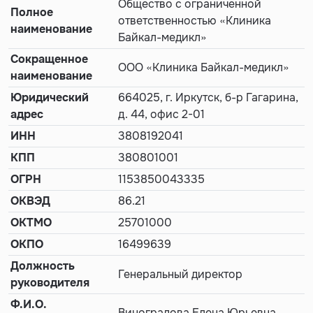
Общество с ограниченной
Полное
ответственностью «Клиника
наименование
Байкал-медикл»
Сокращенное
ООО «Клиника Байкал-медикл»
наименование
Юридический
664025, г. Иркутск, б-р Гагарина,
адрес
д. 44, офис 2-01
ИНН
3808192041
КПП
380801001
ОГРН
1153850043335
ОКВЭД
86.21
ОКТМО
25701000
ОКПО
16499639
Должность
Генеральный директор
руководителя
Ф.И.О.
Виноградова Елена Юрьевна