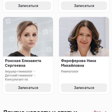
Записаться
Записаться
Ронская Елизавета
Фереферова Нина
Сергеевна
Михайловна
Акушер-гинеколог
Ревматолог
Детский гинеколог
Консультант по
сексуальному здоровью
Онкогинеколог
Записаться
Записаться