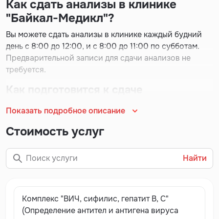
Как сдать анализы в клинике
"Байкал-Медикл"?
Вы можете сдать анализы в клинике каждый будний
день с 8:00 до 12:00, и с 8:00 до 11:00 по субботам.
Предварительной записи для сдачи анализов не
требуется.
Как подготовится к сдаче
лабораторных анализов?
Показать подробное описание
Анализ крови
Стоимость услуг
Сдается:
утром строго натощак (
рекомендуемое
время между 7 и 9 часами утра), для гормонов и
показателей системы гемостаза (коагулологических
Найти
исследований) - строго до 10.00.
3а 1-2 дня до исследования нельзя употреблять
Комплекс "ВИЧ, сифилис, гепатит В, С"
жирную пищу и алкоголь. Необходимо максимально
(Определение антител и антигена вируса
ограничить физические нагрузки, переохлаждение и