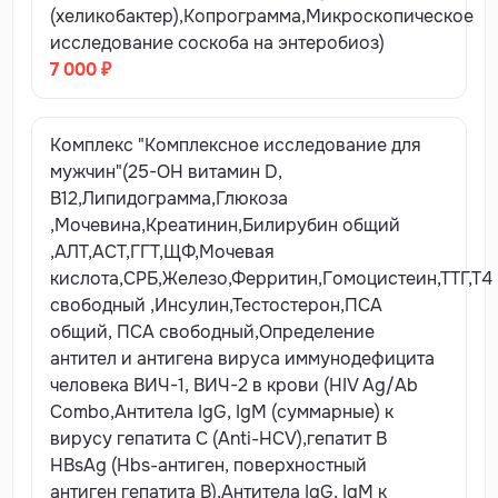
мочегонных средств (по согласованию с врачом).
(хеликобактер),Копрограмма,Микроскопическое
исследование соскоба на энтеробиоз)
Гормоны щитовидной железы
- исключить прием
7 000 ₽
любых препаратов в день исследования (влияющих на
функцию щитовидной железы, аспирин,
транквилизаторы, кортикостероиды, пероральные
Комплекс "Комплексное исследование для
контрацептивы).
мужчин"(25-ОН витамин D,
ПСА (общий, свободный)
В12,Липидограмма,Глюкоза
- кровь на исследование
можно сдавать не ранее чем через 2 недели после
,Мочевина,Креатинин,Билирубин общий
биопсии предстательной железы и массажа простаты;
,АЛТ,АСТ,ГГТ,ЩФ,Мочевая
постхирургический уровень определяется не ранее
кислота,СРБ,Железо,Ферритин,Гомоцистеин,ТТГ,Т4
чем через 6 недель после вмешательства.
свободный ,Инсулин,Тестостерон,ПСА
общий, ПСА свободный,Определение
СА-125
- более информативно сдавать через 2-3 дня
антител и антигена вируса иммунодефицита
после менструации.
человека ВИЧ-1, ВИЧ-2 в крови (HIV Ag/Ab
Combo,Антитела IgG, IgM (суммарные) к
Исследование крови на наличие инфекций
- за 2 дня
вирусу гепатита С (Anti-HCV),гепатит В
до сдачи крови на вирусные гепатиты исключить из
HBsAg (Hbs-антиген, поверхностный
рациона цитрусовые, оранжевые фрукты и овощи;
антиген гепатита В),Антитела IgG, IgM к