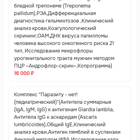
кровь на наличие антител класса IgM к возбудителям
бледной трепонеме (Treponema
инфекций следует проводить не ранее 5-7 дня с
pallidum),РЭА,Дифференциальная
момента заболевания, антител классов IgG, IgА не
диагностика гельминтозов ,Клинический
ранее 10-14 дня, при наличии сомнительных
анализ крови,Коагулологический
результатов целесообразно провести повторный
скрининг,ОАМ,ДНК вируса папилломы
анализ спустя 3-5 дней - согласовать с врачом!
человека высокого онкогенного риска 21
Анализ мочи
тип, Исследование микрофлоры
урогенитального тракта мужчин методом
Собирать всю утреннюю порцию мочи (первые
ПЦР «Андрофлор-скрин»,Копрограмма)
несколько миллилитров мочи слить в унитаз),
16 000 ₽
предыдущее мочеиспускание должно быть не позднее
2-х часов ночи. Моча собирается при свободном
мочеиспускании в сухую, чистую емкость с широким
Комплекс "Паразиту - нет!
горлом, перемешивается и отбирается в специальный
(педиатрический)"(Антитела суммарные
медицинский контейнер с завинчивающейся крышкой
(IgA, IgM, IgG) к антигенам Giardia lamblia,
в объеме не более 50-100 мл.
Сбор мочи проводится
Антитела IgG к аскаридам (Ascaris
после тщательного туалета наружных половых
lumbricoides),Общий IgE,Клинический
органов без применения антисептиков
.
анализ крови,Антиген лямблий в суспензии
фекалий методом ИФА,Исследование кала