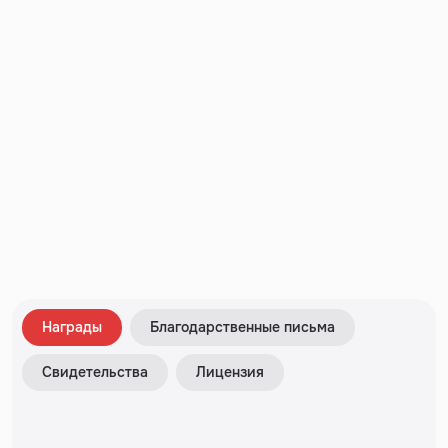
суток).
Нельзя проводить исследование после
клизмы!
Рекомендуется полученную пробу кала сразу
доставить в лабораторию, или не позднее 30-40
минут после получения, при условии хранения в
медицинском контейнере при Т=+2;+4 °С (имеет
особое значение при назначении исследований на
простейшие!).
Анализ мокроты
Мокроту для общеклинического исследования
рекомендуется собирать с утра и натощак во время
приступа кашля в специальный медицинский
Награды
Благодарственные письма
контейнер с широким горлом и завинчивающейся
крышкой. Чтобы предотвратить примешивание к
Свидетельства
Лицензия
мокроте содержимого полости рта, перед
откашливанием производится санация ротовой
полости –
необходимо почистить зубы,