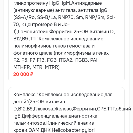
процедур.
гликопротеину I IgG, IgM,Антиядерные
(антинуклеарные) антитела, антитела IgG
Специальные правила подготовки и дополнительные
(SS-A/Ro, SS-B/La, RNP70, Sm, RNP/Sm, Scl-
ограничения для ряда тестов в дополнение к общим
70, к центромере B и Jo-
рекомендациям:
1),Гомоцистеин,Ферритин,25-ОН витамин D,
Мочевина, мочевая кислота
В12,В9 ,ТТГ,Комплексное исследование
- за 2-3 дня до
исследования необходимо отказаться от
полиморфизмов генов гемостаза и
употребления печени, почек и максимально
фолатного цикла (полиморфизмы в генах
ограничить в рационе мясо, рыбу, кофе, чай.
F2, F5, F7, F13, FGB, ITGA2, ITGB3, PAI,
MTHFR, MTR, MTRR)
Холестерин, триглицериды, липопротеины высокой
20 000 ₽
и липопротеины низкой плотности
- за 1-2 дня до
предполагаемого исследования не употреблять
жирную, жареную пищу, за 2 недели до исследования
Комплекс "Комплексное исследование для
необходимо отменить препараты, понижающие
детей"(25-ОН витамин
уровень липидов в крови (по согласованию с
D,В12,В9,Глюкоза,Железо,Ферритин,СРБ,ТТГ,общий
врачом).
IgE,Дифференциальная диагностика
гельминтозов,Клинический анализ
Глюкоза
- утром исключить прием контрацептивов,
крови,ОАМ,ДНК Helicobacter pylori