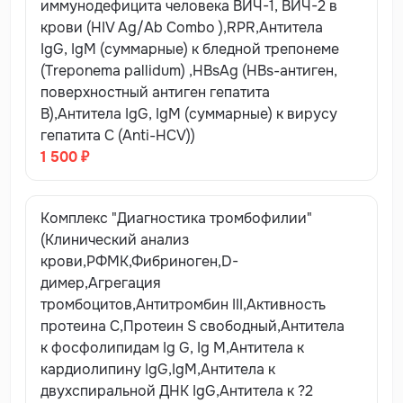
иммунодефицита человека ВИЧ-1, ВИЧ-2 в
перегревание.
крови (HIV Ag/Ab Combo ),RPR,Антитела
3а 1 час до исследования исключить физическое и
IgG, IgM (суммарные) к бледной трепонеме
эмоциональное напряжение, курение.
(Treponema pallidum) ,HBsAg (HBs-антиген,
поверхностный антиген гепатита
В день исследования прием лекарственных
В),Антитела IgG, IgM (суммарные) к вирусу
препаратов необходимо согласовать с лечащим
гепатита С (Anti-HCV))
врачом.
1 500 ₽
В день исследования питьевой режим: только вода в
обычном объеме, нельзя пить чай, кофе, сок и др.
Комплекс "Диагностика тромбофилии"
напитки.
(Клинический анализ
Накануне перед исследованием последний прием
крови,РФМК,Фибриноген,D-
пищи не позднее 19.00.
димер,Агрегация
тромбоцитов,Антитромбин III,Активность
Нельзя сдавать кровь после физиотерапевтических
протеина С,Протеин S свободный,Антитела
процедур, инструментального обследования,
к фосфолипидам Ig G, Ig M,Антитела к
рентгенологического и ультразвукового
кардиолипину IgG,IgM,Антитела к
исследований, массажа и других медицинских
двухспиральной ДНК IgG,Антитела к ?2