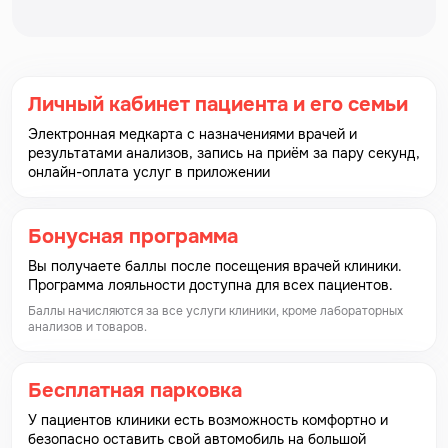
специальный пластиковый медицинский контейнер,
плотно закрыть контейнер завинчивающейся
крышкой.
Необходимо доставить пробу в лабораторию как
Личный кабинет пациента и его семьи
можно быстрее, и не позднее 1 часа после ее
Электронная медкарта с назначениями врачей и
получения. Хранить медицинский контейнер с пробой
результатами анализов, запись на приём за пару секунд,
необходимо в прохладном и темном месте.
онлайн-оплата услуг в приложении
Анализы в гинекологии, урологии
Бонусная программа
Для женщин:
Вы получаете баллы после посещения врачей клиники.
Нельзя мочиться в течение 3-х часов до сдачи
Программа лояльности доступна для всех пациентов.
анализа (мазок, посев); – не рекомендуется вступать в
Баллы начисляются за все услуги клиники, кроме лабораторных
анализов и товаров.
половой контакт за 36 часов, тем более с
использованием противозачаточных средств которые
могут исказить результат, так как обладают
Бесплатная парковка
антибактериальным действием; – накануне нельзя
У пациентов клиники есть возможность комфортно и
подмываться антибактериальным мылом и
безопасно оставить свой автомобиль на большой