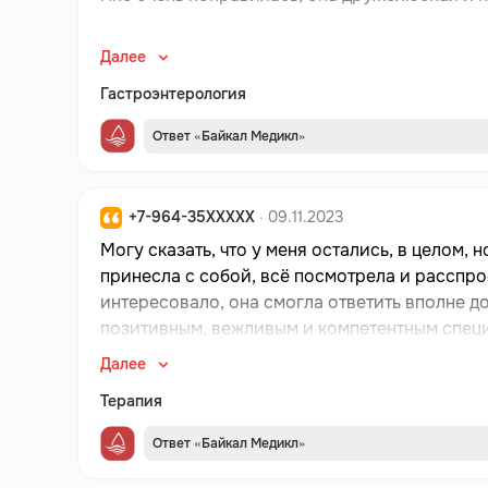
Далее
Гастроэнтерология
Ответ «Байкал Медикл»
+7-964-35XXXXX
· 09.11.2023
Могу сказать, что у меня остались, в целом,
принесла с собой, всё посмотрела и расспрос
интересовало, она смогла ответить вполне д
позитивным, вежливым и компетентным специ
аккуратно, с ней было комфортно. По итогу, 
Далее
пояснила, как принимать назначения и распи
Терапия
необходим контроль. Как мне кажется, Сурин
находится очень далеко. При необходимости порекомендую этог
Ответ «Байкал Медикл»
нее была ближайшая свободная запись. Докто
достаточно. Об эффективности назначений го