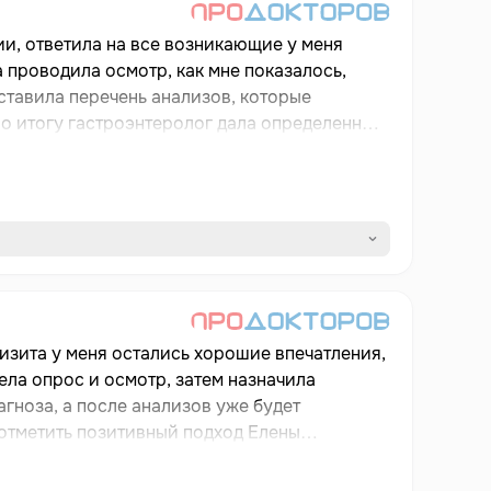
и, ответила на все возникающие у меня
 проводила осмотр, как мне показалось,
ставила перечень анализов, которые
По итогу гастроэнтеролог дала определенные
нимать препараты, сколько по длительности и
да не торопилась и ни на что не отвлекалась
и очередей. В дальнейшем при необходимости
гим людям, если понадобится. Желаю ей
изита у меня остались хорошие впечатления,
ела опрос и осмотр, затем назначила
гноза, а после анализов уже будет
 отметить позитивный подход Елены
ои вопросы. Приём начался вовремя и
та я бы мог порекомендовать другим людям.