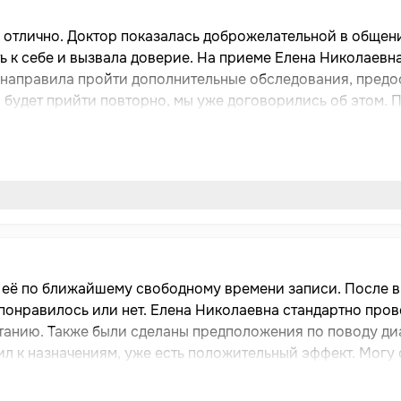
 отлично. Доктор показалась доброжелательной в общени
 к себе и вызвала доверие. На приеме Елена Николаевна
 направила пройти дополнительные обследования, предо
о будет прийти повторно, мы уже договорились об этом. 
ментозное лечение. Она рассказала и написала, как при
зит продлился примерно 30-40 минут, при этом врач нику
раньше назначенного времени, без каких-либо задержек 
аю, что могла бы посоветовать данного специалиста дру
л её по ближайшему свободному времени записи. После в
 понравилось или нет. Елена Николаевна стандартно пров
танию. Также были сделаны предположения по поводу диа
ил к назначениям, уже есть положительный эффект. Могу
я всё устроило. Она понятно объясняла и отвечала на м
что для меня этого было достаточно. Данного специалис