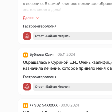
к лечению. В самой клинике вежливое обращение, чистота, приятная
знаток своего дела!
Далее
Гастроэнтерология
Ответ «Байкал Медикл»
Бубнова Юлия
· 05.11.2024
Обращалась к Суриной Е.Н., Очень квалифиц
назначила лечение, которое привело меня к
Гастроэнтерология
Ответ «Байкал Медикл»
+7 902 54XXXXX
· 30.10.2024