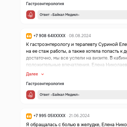
Гастроэнтерология
Ответ «Байкал Медикл»
+7 908 64XXXXX
· 08.08.2024
К гастроэнтерологу и терапевту Суриной Ел
на ее стаж работы, а также хотела попасть к 
достаточно, мы все успели на визите. В кабинет пригласили по записи, б
положительные впечатления. Елена Николаев
аккуратно, я чувствовала себя довольно ком
Далее
назначила мне медикаментозное лечение, а т
Гастроэнтерология
приема препаратов. Уже могу сказать, что е
записалась к ней. Сурина Е.Н. показалась мн
Ответ «Байкал Медикл»
интересующие вопросы вполне понятным язык
прием я также приносила результаты некото
«резко» собралась к ней на прием, и не все д
+7 995 05XXXXX
· 21.06.2024
Думаю, никакой спешки на приеме у Елены Ник
Я обращалась с болью в желудке, Елена Ник
доверие, а также, в принципе, расположить к 