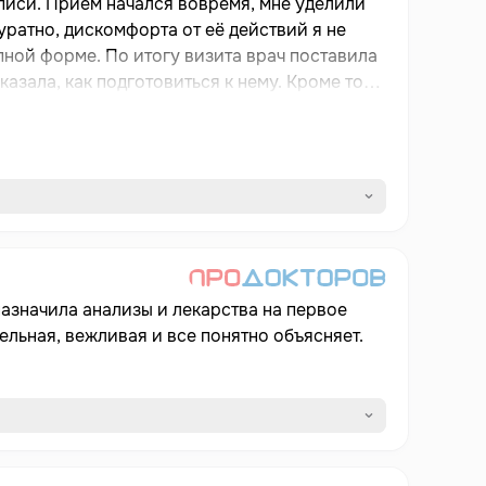
иси. Приём начался вовремя, мне уделили
уратно, дискомфорта от её действий я не
пной форме. По итогу визита врач поставила
зала, как подготовиться к нему. Кроме того,
твовали. К этому гастроэнтерологу я вернусь
азначила анализы и лекарства на первое
ельная, вежливая и все понятно объясняет.