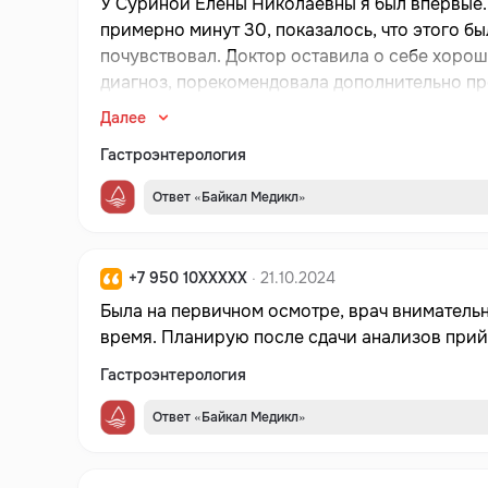
У Суриной Елены Николаевны я был впервые.
примерно минут 30, показалось, что этого б
почувствовал. Доктор оставила о себе хорош
диагноз, порекомендовала дополнительно про
Елена Николаевна назначила препараты, схем
Далее
на повторный визит и другим людям, конечно
Гастроэнтерология
Ответ «Байкал Медикл»
+7 950 10XXXXX
· 21.10.2024
Была на первичном осмотре, врач вниматель
время. Планирую после сдачи анализов прийт
Гастроэнтерология
Ответ «Байкал Медикл»