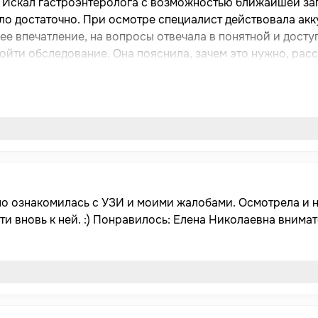
 Искал гастроэнтеролога с возможностью ближайшей зап
ыло достаточно. При осмотре специалист действовала акк
ее впечатление, на вопросы отвечала в понятной и досту
йти обследование. Она пояснила, зачем это нужно, расска
у их приёма подробно расписала, но они пока не подейс
, её порекомендую.
но ознакомилась с УЗИ и моими жалобами. Осмотрела и н
и вновь к ней. :) Понравилось: Елена Николаевна внимат