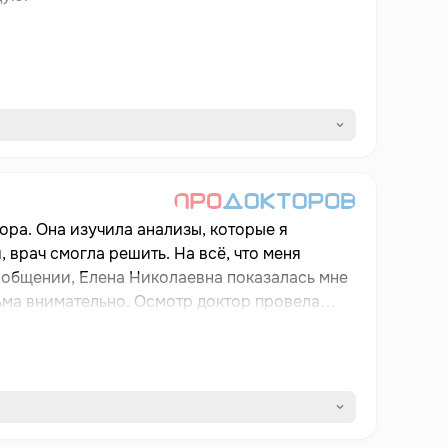
тора. Она изучила анализы, которые я
 врач смогла решить. На всё, что меня
В общении, Елена Николаевна показалась мне
ьма внимательно. Осмотр доктор провела
упила. Врач рассказала о моей проблеме,
не потребовались, но после окончания курса
м. Я бы вновь обратилась к ней, но клиника
у
ут. Мне кажется, что этого было вполне