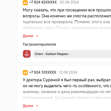
+7 924 62XXXXX
· 20.09.2024
Могу сказать, что при посещении все прошло
вопросы. Она конечно же смогла расположить
тщательно все проверила. Помимо этого она
требуется сдать. После с результатами нужн
рекомендации по питанию и назначила медика
Далее
в каких дозировках. Насколько помню, сам ви
Гастроэнтерология
в процессе. В кабинет она пригласила даже 
я вновь буду обращаться к Суриной Е.Н. Дум
Ответ «Байкал Медикл»
хороших пациентов!
+7 924 51XXXXX
· 12.09.2024
У доктора Суриной я был первый раз, выбра
но не могу выделить чего-то особенного, что
анализы, лечение и дала рекомендации по пи
подтверждение. На данный момент я приступ
Николаевны, смогла расположить к себе, мен
Далее
продлился приблизительно 20 минут. Думаю, 