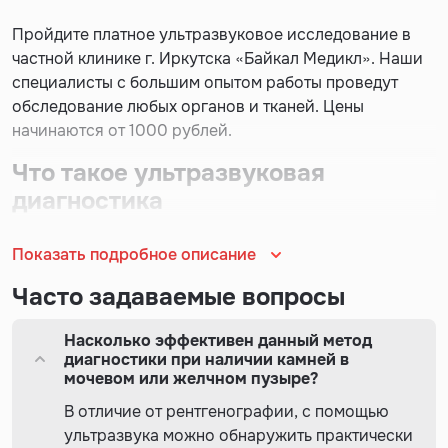
Пройдите платное ультразвуковое исследование в
частной клинике г. Иркутска «Байкал Медикл». Наши
специалисты с большим опытом работы проведут
обследование любых органов и тканей. Цены
начинаются от 1000 рублей.
Что такое ультразвуковая
диагностика
Данный метод визуализации считается наиболее
Показать подробное описание
распространенным. Его достоверность зависит от
множества факторов: глубина расположения органа,
Часто задаваемые вопросы
толщина и плотность подкожной клетчатки, сколько
времени прошло после последнего приема пищи,
Насколько эффективен данный метод
наполненность мочевого пузыря и др.
диагностики при наличии камней в
мочевом или желчном пузыре?
Главный плюс этого метода – полное отсутствие
В отличие от рентгенографии, с помощью
лучевой нагрузки. Обследование не несет опасности,
ультразвука можно обнаружить практически
оно помогает врачам поставить верный диагноз. Еще