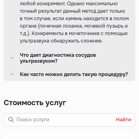
любой конкремент. Однако максимально
один плюс – его можно делать даже маленьким детям,
точный результат данный метод дает только
в том числе грудным.
в том случае, если камень находится в полом
Работа аппарата построена на принципе эхолокации.
органе (почечная лоханка, мочевой пузырь и
На обследуемый орган направляется
т.д.). Конкременты в мочеточнике с помощью
высокочастотный сигнал, который не воспринимается
ультразвука обнаружить сложнее.
человеческим слухом. Отправленный сигнал
Что дает диагностика сосудов
отражается от стенок органа и улавливается
ультразвуком?
специальным датчиком.
Как часто можно делать такую процедуру?
Далее полученная информация поступает на
компьютер и обрабатывается, а затем на экран
выводится изображение.
Стоимость услуг
Какое оборудование мы
используем
Найти
В нашей клинике используется аппарат премиум-
класса Hitachi Hi Vision Ascendus. Он оснащен
большим набором датчиков. С помощью аппарата мы