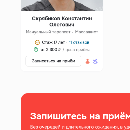
Скрябиков Константин
Олегович
Мануальный терапевт
Массажист
Стаж 17 лет ·
11 отзывов
от 2 300 ₽
/ цена приёма
Записаться на приём
Запишитесь на приё
Без очередей и длительного ожидания, в уд