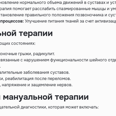
новление нормального объема движений в суставах и ус
ерапия помогает расслабить спазмированные мышцы и у
тановление правильного положения позвоночника и сус
 процессов:
Улучшение питания тканей за счет активиза
ьной терапии
ющих состояниях:
воночные грыжи, радикулит.
 связанные с нарушением функциональности шейного отд
.
алительные заболевания суставов.
хи, реабилитация после переломов.
, напряжение и защемление нервов.
 мануальной терапии
ательной диагностики, которая может включать: