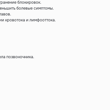
транение блокировок.
меньшить болевые симптомы.
тавов.
ции кровотока и лимфооттока.
ела позвоночника.